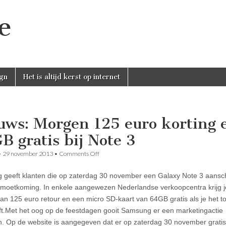
e
gn
Het is altijd kerst op internet
uws: Morgen 125 euro korting 
B gratis bij Note 3
on
•
29 november 2013
•
Comments Off
Nieuws:
Morgen
geeft klanten die op zaterdag 30 november een Galaxy Note 3 aansc
125
euro
moetkoming. In enkele aangewezen Nederlandse verkoopcentra krijg j
korting
an 125 euro retour en een micro SD-kaart van 64GB gratis als je het to
en
64GB
t.Met het oog op de feestdagen gooit Samsung er een marketingactie
gratis
. Op de website is aangegeven dat er op zaterdag 30 november grati
bij