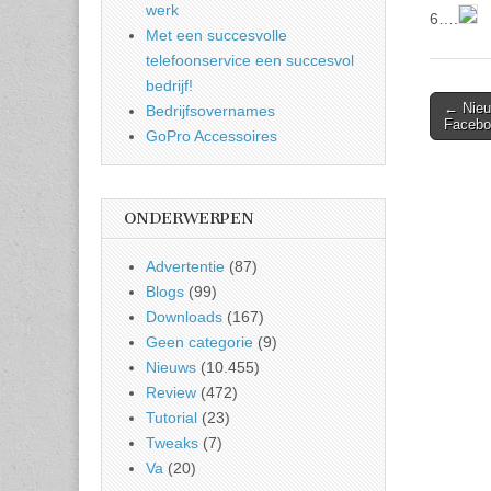
werk
6….
Met een succesvolle
telefoonservice een succesvol
bedrijf!
Post
← Nieu
Bedrijfsovernames
Faceboo
naviga
GoPro Accessoires
ONDERWERPEN
Advertentie
(87)
Blogs
(99)
Downloads
(167)
Geen categorie
(9)
Nieuws
(10.455)
Review
(472)
Tutorial
(23)
Tweaks
(7)
Va
(20)