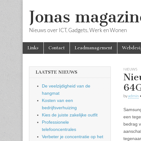
Jonas magazin
Nieuws over ICT, Gadgets, Werk en Wonen
Skip
Main
Links
Contact
Leadmanagement
Webdesi
to
menu
content
NIEUWS
LAATSTE NIEUWS
Nie
64G
De veelzijdigheid van de
hangmat
by
admin
Kosten van een
bedrijfsverhuizing
Samsung 
Kies de juiste zakelijke outfit
een tege
Professionele
bedrag v
telefooncentrales
aanschaf
Verbeter je concentratie op het
tegenaan