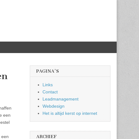
PAGINA'S
en
Links
Contact
Leadmanagement
Webdesign
haffen
Het is altijd kerst op internet
e een
estel
ARCHIEF
s een