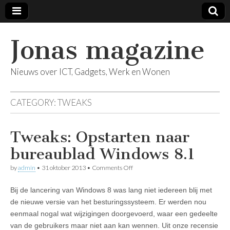
Jonas magazine
Nieuws over ICT, Gadgets, Werk en Wonen
CATEGORY:
TWEAKS
Tweaks: Opstarten naar
bureaublad Windows 8.1
on
by
admin
•
31 oktober 2013
•
Comments Off
Tweaks:
Opstarten
Bij de lancering van Windows 8 was lang niet iedereen blij met
naar
bureaublad
de nieuwe versie van het besturingssysteem. Er werden nou
Windows
eenmaal nogal wat wijzigingen doorgevoerd, waar een gedeelte
8.1
van de gebruikers maar niet aan kan wennen. Uit onze recensie