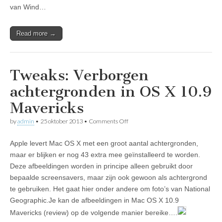
van Wind…
Read more →
Tweaks: Verborgen
achtergronden in OS X 10.9
Mavericks
on
by
admin
•
25 oktober 2013
•
Comments Off
Tweaks:
Verborgen
Apple levert Mac OS X met een groot aantal achtergronden,
achtergronden
in
maar er blijken er nog 43 extra mee geïnstalleerd te worden.
OS
Deze afbeeldingen worden in principe alleen gebruikt door
X
10.9
bepaalde screensavers, maar zijn ook gewoon als achtergrond
Mavericks
te gebruiken. Het gaat hier onder andere om foto’s van National
Geographic.Je kan de afbeeldingen in Mac OS X 10.9
Mavericks (review) op de volgende manier bereike….