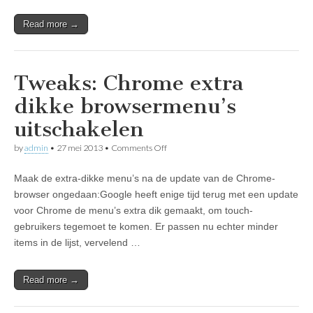
Read more →
Tweaks: Chrome extra
dikke browsermenu’s
uitschakelen
on
by
admin
•
27 mei 2013
•
Comments Off
Tweaks:
Chrome
Maak de extra-dikke menu’s na de update van de Chrome-
extra
dikke
browser ongedaan:Google heeft enige tijd terug met een update
browsermenu’s
voor Chrome de menu’s extra dik gemaakt, om touch-
uitschakelen
gebruikers tegemoet te komen. Er passen nu echter minder
items in de lijst, vervelend …
Read more →