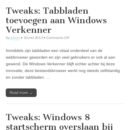
Tweaks: Tabbladen
toevoegen aan Windows
Verkenner
on
by
admin
•
10 mei 2013
•
Comments Off
Tweaks:
Tabbladen
Inmiddels zijn tabbladen een vitaal onderdeel van de
toevoegen
aan
webbrowser geworden en zijn veel gebruikers er ook al aan
Windows
gewend. De Windows Verkenner blijft echter achter bij deze
Verkenner
innovatie, deze bestandsbrowser werkt nog steeds zelfstandig
en zonder tabbladen. …
Read more →
Tweaks: Windows 8
startscherm overslaan bij