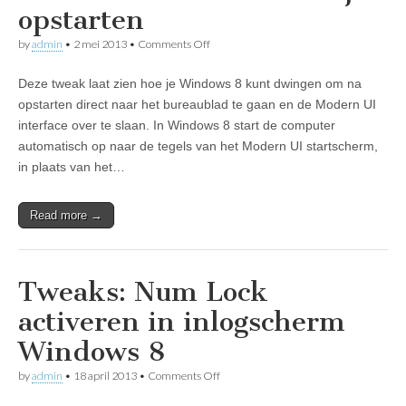
opstarten
on
by
admin
•
2 mei 2013
•
Comments Off
Tweaks:
Windows
Deze tweak laat zien hoe je Windows 8 kunt dwingen om na
8
startscherm
opstarten direct naar het bureaublad te gaan en de Modern UI
overslaan
interface over te slaan. In Windows 8 start de computer
bij
opstarten
automatisch op naar de tegels van het Modern UI startscherm,
in plaats van het…
Read more →
Tweaks: Num Lock
activeren in inlogscherm
Windows 8
on
by
admin
•
18 april 2013
•
Comments Off
Tweaks:
Num