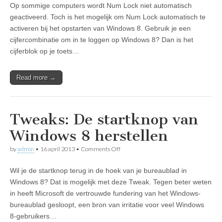
Op sommige computers wordt Num Lock niet automatisch
Lock
activeren
geactiveerd. Toch is het mogelijk om Num Lock automatisch te
in
activeren bij het opstarten van Windows 8. Gebruik je een
inlogscherm
Windows
cijfercombinatie om in te loggen op Windows 8? Dan is het
8
cijferblok op je toets…
Read more →
Tweaks: De startknop van
Windows 8 herstellen
on
by
admin
•
16 april 2013
•
Comments Off
Tweaks:
De
Wil je de startknop terug in de hoek van je bureaublad in
startknop
van
Windows 8? Dat is mogelijk met deze Tweak. Tegen beter weten
Windows
in heeft Microsoft de vertrouwde fundering van het Windows-
8
herstellen
bureaublad gesloopt, een bron van irritatie voor veel Windows
8-gebruikers…