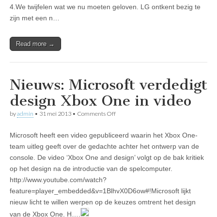
Nexus
4.We twijfelen wat we nu moeten geloven. LG ontkent bezig te
5’
zijn met een n…
Read more →
Nieuws: Microsoft verdedigt
design Xbox One in video
on
by
admin
•
31 mei 2013
•
Comments Off
Nieuws:
Microsoft
Microsoft heeft een video gepubliceerd waarin het Xbox One-
verdedigt
design
team uitleg geeft over de gedachte achter het ontwerp van de
Xbox
console. De video ‘Xbox One and design’ volgt op de bak kritiek
One
in
op het design na de introductie van de spelcomputer.
video
http://www.youtube.com/watch?
feature=player_embedded&v=1BlhvX0D6ow#!Microsoft lijkt
nieuw licht te willen werpen op de keuzes omtrent het design
van de Xbox One. H….