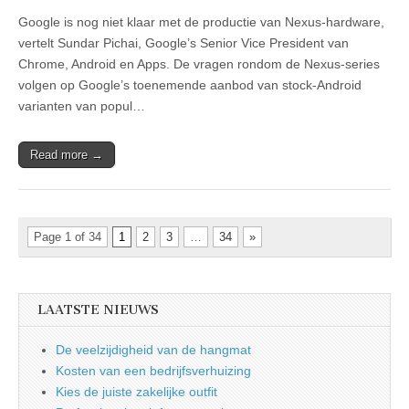
Google
Google is nog niet klaar met de productie van Nexus-hardware,
gaat
door
vertelt Sundar Pichai, Google’s Senior Vice President van
met
Chrome, Android en Apps. De vragen rondom de Nexus-series
productie
Nexus-
volgen op Google’s toenemende aanbod van stock-Android
hardware
varianten van popul…
Read more →
Page 1 of 34
1
2
3
…
34
»
LAATSTE NIEUWS
De veelzijdigheid van de hangmat
Kosten van een bedrijfsverhuizing
Kies de juiste zakelijke outfit