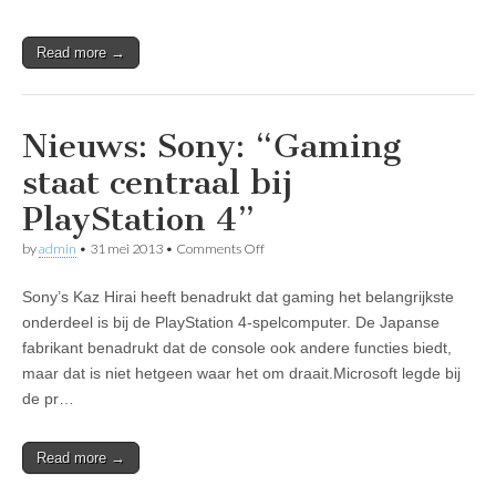
Read more →
Nieuws: Sony: “Gaming
staat centraal bij
PlayStation 4”
on
by
admin
•
31 mei 2013
•
Comments Off
Nieuws:
Sony:
Sony’s Kaz Hirai heeft benadrukt dat gaming het belangrijkste
“Gaming
staat
onderdeel is bij de PlayStation 4-spelcomputer. De Japanse
centraal
fabrikant benadrukt dat de console ook andere functies biedt,
bij
PlayStation
maar dat is niet hetgeen waar het om draait.Microsoft legde bij
4”
de pr…
Read more →