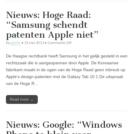
Nieuws: Hoge Raad:
“Samsung schendt
patenten Apple niet”
on
by
admin
•
31 mei 2013
•
Comments Off
Nieuws:
Hoge
De Haagse rechtbank heeft Samsung in het gelijk gesteld in een
Raad:
“Samsung
rechtszaak die is aangespannen door Apple. De Koreaanse
schendt
fabrikant maakt in de ogen van de Hoge Raad geen inbreuk op
patenten
Apple
Apple’s design-patenten met de Galaxy Tab 10.1.De uitspraak
niet”
van de Hoge R…
Read more →
Nieuws: Google: “Windows