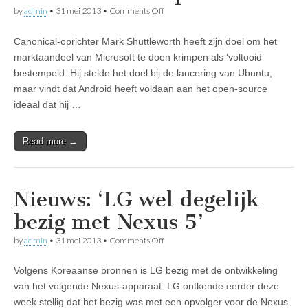
on
by
admin
•
31 mei 2013
•
Comments Off
Nieuws:
Ubuntu
Canonical-oprichter Mark Shuttleworth heeft zijn doel om het
staakt
doel
marktaandeel van Microsoft te doen krimpen als ‘voltooid’
om
bestempeld. Hij stelde het doel bij de lancering van Ubuntu,
Windows
te
maar vindt dat Android heeft voldaan aan het open-source
passeren
ideaal dat hij …
Read more →
Nieuws: ‘LG wel degelijk
bezig met Nexus 5’
on
by
admin
•
31 mei 2013
•
Comments Off
Nieuws:
‘LG
Volgens Koreaanse bronnen is LG bezig met de ontwikkeling
wel
degelijk
van het volgende Nexus-apparaat. LG ontkende eerder deze
bezig
week stellig dat het bezig was met een opvolger voor de Nexus
met