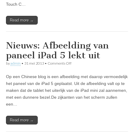
Touch C…
Read more →
Nieuws: Afbeelding van
paneel iPad 5 lekt uit
on
by
admin
•
31 mei 2013
•
Comments Off
Nieuws:
Afbeelding
Op een Chinese blog is een afbeelding met daarop vermoedelijk
van
paneel
het paneel van de iPad 5 geplaatst. Uit de afbeelding valt op te
iPad
maken dat de tablet het uiterlijk van de iPad mini zal aannemen,
5
lekt
met een dunnere bezel.De zijkanten van het scherm zullen
uit
een…
Read more →