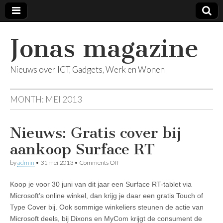
Jonas magazine
Nieuws over ICT, Gadgets, Werk en Wonen
MONTH:
MEI 2013
Nieuws: Gratis cover bij
aankoop Surface RT
on
by
admin
•
31 mei 2013
•
Comments Off
Nieuws:
Gratis
Koop je voor 30 juni van dit jaar een Surface RT-tablet via
cover
bij
Microsoft’s online winkel, dan krijg je daar een gratis Touch of
aankoop
Type Cover bij. Ook sommige winkeliers steunen de actie van
Surface
RT
Microsoft deels, bij Dixons en MyCom krijgt de consument de