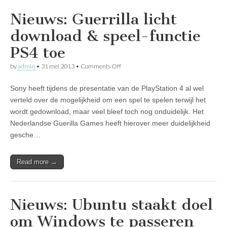
Nieuws: Guerrilla licht
download & speel-functie
PS4 toe
on
by
admin
•
31 mei 2013
•
Comments Off
Nieuws:
Guerrilla
Sony heeft tijdens de presentatie van de PlayStation 4 al wel
licht
download
verteld over de mogelijkheid om een spel te spelen terwijl het
&
wordt gedownload, maar veel bleef toch nog onduidelijk. Het
speel-
functie
Nederlandse Guerilla Games heeft hierover meer duidelijkheid
PS4
gesche…
toe
Read more →
Nieuws: Ubuntu staakt doel
om Windows te passeren