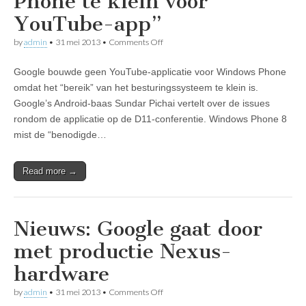
Phone te klein voor
YouTube-app”
on
by
admin
•
31 mei 2013
•
Comments Off
Nieuws:
Google:
Google bouwde geen YouTube-applicatie voor Windows Phone
“Windows
Phone
omdat het “bereik” van het besturingssysteem te klein is.
te
Google’s Android-baas Sundar Pichai vertelt over de issues
klein
voor
rondom de applicatie op de D11-conferentie. Windows Phone 8
YouTube-
mist de “benodigde…
app”
Read more →
Nieuws: Google gaat door
met productie Nexus-
hardware
on
by
admin
•
31 mei 2013
•
Comments Off
Nieuws: