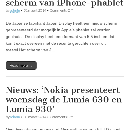
scherm van iPhone-phablet
on
by
admin
•
31 maart 2014
•
Comments Off
Nieuws:
Japan
De Japanse fabrikant Japan Display heeft een nieuw scherm
Display
presenteert
gepresenteerd dat mogelijk in Apple’s phablet zal worden
mogelijk
geplaatst. De display heeft een formaat van 5,5 inch en dat
scherm
van
komt exact overeen met de recente geruchten over dit
iPhone-
toestel.Het scherm van J…
phablet
Read more →
Nieuws: ‘Nokia presenteert
woensdag de Lumia 630 en
Lumia 930’
on
by
admin
•
31 maart 2014
•
Comments Off
Nieuws:
‘Nokia
Over twee dagen organiseert Microsoft weer een BUILD-event.