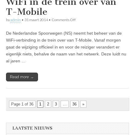
WiFi in de trein over van
T-Mobile
on
by
admin
•
31 maart 2014
•
Comments Off
Nieuws:
NS
De Nederlandse Spoorwegen (NS) neemt het beheer van de
neemt
beheer
WiFi-verbinding in de trein over van T-Mobile. Vanaf morgen
WiFi
gaat de wijziging officieel in en voor de reiziger verandert er
in
de
eigenlijk niets, behalve de naam van het netwerk. Deze luidt nu
trein
al jaren …
over
van
T-
Read more →
Mobile
Page 1 of 36
1
2
3
…
36
»
LAATSTE NIEUWS