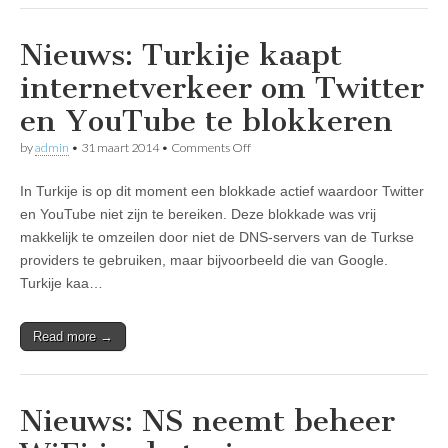
Nieuws: Turkije kaapt
internetverkeer om Twitter
en YouTube te blokkeren
on
by
admin
•
31 maart 2014
•
Comments Off
Nieuws:
Turkije
In Turkije is op dit moment een blokkade actief waardoor Twitter
kaapt
internetverkeer
en YouTube niet zijn te bereiken. Deze blokkade was vrij
om
makkelijk te omzeilen door niet de DNS-servers van de Turkse
Twitter
en
providers te gebruiken, maar bijvoorbeeld die van Google.
YouTube
Turkije kaa…
te
blokkeren
Read more →
Nieuws: NS neemt beheer