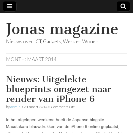
Jonas magazine
Nieuws over ICT, Gadgets, Werk en Wonen
MONTH:
MAART 2014
Nieuws: Uitgelekte
blueprints omgezet naar
render van iPhone 6
on
by
admin
•
31 maart 2014
•
Comments Off
Nieuws:
Uitgelekte
In het afgelopen weekend heeft de Japanse blogsite
blueprints
omgezet
Macotakara blauwdrukken van de iPhone 6 online geplaatst,
naar