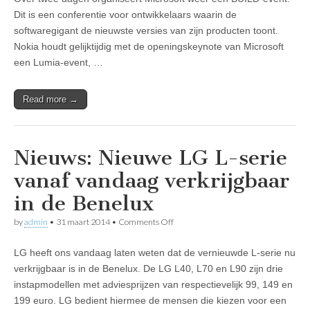
presenteert
woensdag
Dit is een conferentie voor ontwikkelaars waarin de
de
softwaregigant de nieuwste versies van zijn producten toont.
Lumia
630
Nokia houdt gelijktijdig met de openingskeynote van Microsoft
en
een Lumia-event, …
Lumia
930’
Read more →
Nieuws: Nieuwe LG L-serie
vanaf vandaag verkrijgbaar
in de Benelux
on
by
admin
•
31 maart 2014
•
Comments Off
Nieuws:
Nieuwe
LG heeft ons vandaag laten weten dat de vernieuwde L-serie nu
LG
L-
verkrijgbaar is in de Benelux. De LG L40, L70 en L90 zijn drie
serie
instapmodellen met adviesprijzen van respectievelijk 99, 149 en
vanaf
vandaag
199 euro. LG bedient hiermee de mensen die kiezen voor een
verkrijgbaar