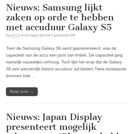
Nieuws: Samsung lijkt
zaken op orde te hebben
met accuduur Galaxy S5
on
by
admin
•
31 maart 2014
•
Comments Off
Nieuws:
Samsung
Toen de Samsung Galaxy S5 werd gepresenteerd, was de
lijkt
zaken
capaciteit van de accu een punt van kritiek. De capaciteit ging
op
namelijk nauwelijks omhoog. Toch lijkt het erop dat de Galaxy
orde
te
S5 een aanzienlijk betere accuduur zal bieden.Twee losstaande
hebben
bronnen heb…
met
accuduur
Galaxy
Read more →
S5
Nieuws: Japan Display
presenteert mogelijk