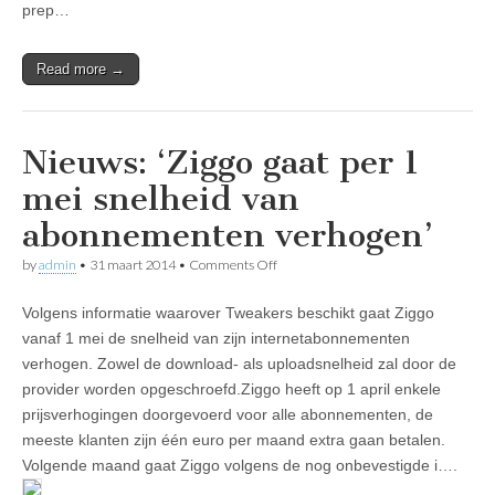
prep…
in
de
Benelux
Read more →
Nieuws: ‘Ziggo gaat per 1
mei snelheid van
abonnementen verhogen’
on
by
admin
•
31 maart 2014
•
Comments Off
Nieuws:
‘Ziggo
Volgens informatie waarover Tweakers beschikt gaat Ziggo
gaat
per
vanaf 1 mei de snelheid van zijn internetabonnementen
1
verhogen. Zowel de download- als uploadsnelheid zal door de
mei
snelheid
provider worden opgeschroefd.Ziggo heeft op 1 april enkele
van
prijsverhogingen doorgevoerd voor alle abonnementen, de
abonnementen
meeste klanten zijn één euro per maand extra gaan betalen.
verhogen’
Volgende maand gaat Ziggo volgens de nog onbevestigde i….