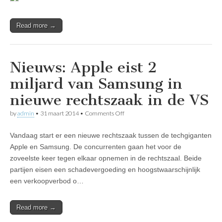
Read more →
Nieuws: Apple eist 2
miljard van Samsung in
nieuwe rechtszaak in de VS
on
by
admin
•
31 maart 2014
•
Comments Off
Nieuws:
Apple
Vandaag start er een nieuwe rechtszaak tussen de techgiganten
eist
2
Apple en Samsung. De concurrenten gaan het voor de
miljard
zoveelste keer tegen elkaar opnemen in de rechtszaal. Beide
van
Samsung
partijen eisen een schadevergoeding en hoogstwaarschijnlijk
in
een verkoopverbod o…
nieuwe
rechtszaak
in
Read more →
de
VS