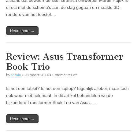
althans dat beweert de site. Grafisch ontwerper Martin Hajek is
render
van
direct met de schema’s aan de slag gegaan en maakte 3D-
iPhone
renders van het toestel….
6
Read more →
Review: Asus Transformer
Book Trio
on
by
admin
•
31 maart 2014
•
Comments Off
Review:
Asus
Is het een tablet? Is het een laptop? Eigenlijk allebei, maar toch
Transformer
Book
ook weer niet helemaal. In dit artikel behandelen we de
Trio
bijzondere Transformer Book Trio van Asus…..
Read more →