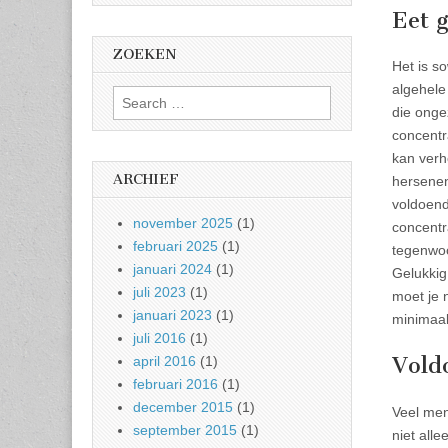
Eet 
ZOEKEN
Het is s
algehel
Search
die onge
for:
concentr
kan verh
ARCHIEF
hersenen
voldoend
november 2025
(1)
concentr
februari 2025
(1)
tegenwoo
januari 2024
(1)
Gelukkig
juli 2023
(1)
moet je 
januari 2023
(1)
minimaal
juli 2016
(1)
Vold
april 2016
(1)
februari 2016
(1)
december 2015
(1)
Veel men
september 2015
(1)
niet all