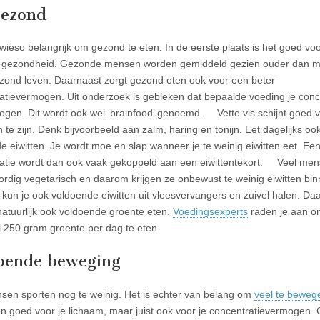
gezond
owieso belangrijk om gezond te eten. In de eerste plaats is het goed vo
e gezondheid. Gezonde mensen worden gemiddeld gezien ouder dan 
zond leven. Daarnaast zorgt gezond eten ook voor een beter
atievermogen. Uit onderzoek is gebleken dat bepaalde voeding je conc
ogen. Dit wordt ook wel ‘brainfood’ genoemd. Vette vis schijnt goed v
 te zijn. Denk bijvoorbeeld aan zalm, haring en tonijn. Eet dagelijks oo
e eiwitten. Je wordt moe en slap wanneer je te weinig eiwitten eet. Een
atie wordt dan ook vaak gekoppeld aan een eiwittentekort. Veel mens
rdig vegetarisch en daarom krijgen ze onbewust te weinig eiwitten bin
 kun je ook voldoende eiwitten uit vleesvervangers en zuivel halen. Da
natuurlijk ook voldoende groente eten.
Voedingsexperts
raden je aan o
 250 gram groente per dag te eten.
oende beweging
sen sporten nog te weinig. Het is echter van belang om
veel te beweg
een goed voor je lichaam, maar juist ook voor je concentratievermogen.