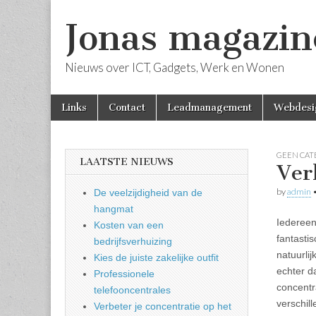
Jonas magazin
Nieuws over ICT, Gadgets, Werk en Wonen
Skip
Main
Links
Contact
Leadmanagement
Webdesi
to
menu
content
GEEN CAT
LAATSTE NIEUWS
Ver
by
admin
De veelzijdigheid van de
hangmat
Iedereen
Kosten van een
fantastis
bedrijfsverhuizing
natuurli
Kies de juiste zakelijke outfit
echter d
Professionele
concentra
telefooncentrales
verschil
Verbeter je concentratie op het