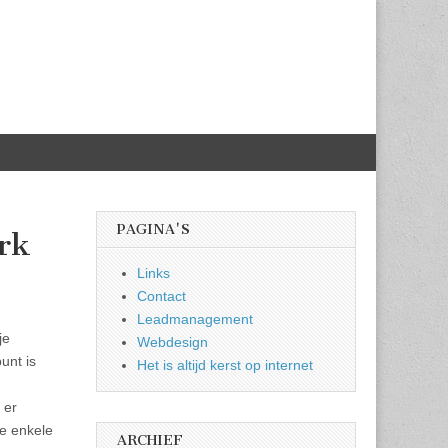
PAGINA'S
erk
Links
Contact
Leadmanagement
je
Webdesign
unt is
Het is altijd kerst op internet
 er
we enkele
ARCHIEF