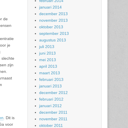
februari 2014
januari 2014
december 2013
or de
november 2013
mensen
oktober 2013
september 2013
entratie
augustus 2013
oor je
juli 2013
k
juni 2013
 slechte
mei 2013
en zijn
april 2013
nen.
maart 2013
arnaast
februari 2013
m
januari 2013
december 2012
februari 2012
januari 2012
december 2011
en
. Dit is
november 2011
 Ga voor
oktober 2011