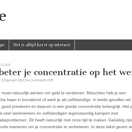
e
gn
Het is altijd kerst op internet
EGORIE
beter je concentratie op het w
on
•
23 januari 2023
•
Comments Off
Verbeter
je
 moet natuurlijk werken om geld te verdienen. Misschien heb je een
concentratie
op
che baan in loondienst of werk je als zelfstandige. In beide gevallen wil 
het
jk goed presteren en daarom is een goede concentratie belangrijk. Het p
werk
at veel werknemers en zelfstandigen tegenwoordig kampen met
tieproblemen. Dit heeft natuurlijk met onze tijd te maken. Gelukkig zijn
lende manieren om je concentratie te verbeteren. In deze tekst geven 