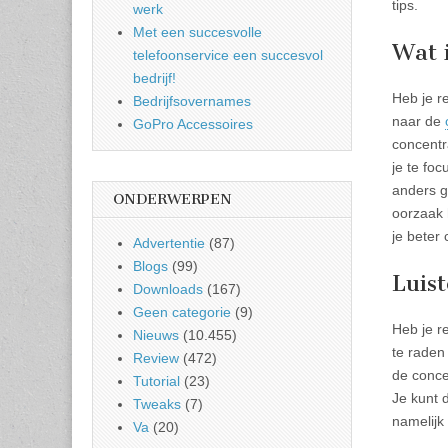
tips.
werk
Met een succesvolle
Wat 
telefoonservice een succesvol
bedrijf!
Heb je r
Bedrijfsovernames
naar de
GoPro Accessoires
concentr
je te fo
anders g
ONDERWERPEN
oorzaak 
je beter
Advertentie
(87)
Blogs
(99)
Luis
Downloads
(167)
Geen categorie
(9)
Heb je re
Nieuws
(10.455)
te rade
Review
(472)
de conce
Tutorial
(23)
Je kunt 
Tweaks
(7)
namelijk
Va
(20)