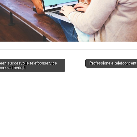
een succesvolle telefoonservice
Professionele telefooncen
cesvol bedrijf!
tion