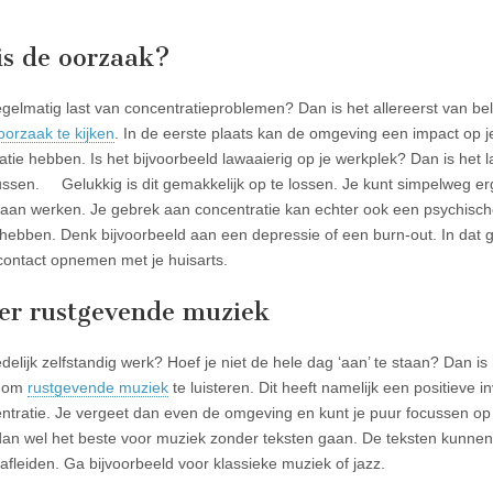
is de oorzaak?
egelmatig last van concentratieproblemen? Dan is het allereerst van b
oorzaak te kijken
. In de eerste plaats kan de omgeving een impact op j
atie hebben. Is het bijvoorbeeld lawaaierig op je werkplek? Dan is het l
cussen. Gelukkig is dit gemakkelijk op te lossen. Je kunt simpelweg e
aan werken. Je gebrek aan concentratie kan echter ook een psychisc
hebben. Denk bijvoorbeeld aan een depressie of een burn-out. In dat 
 contact opnemen met je huisarts.
ter rustgevende muziek
delijk zelfstandig werk? Hoef je niet de hele dag ‘aan’ te staan? Dan is
n om
rustgevende muziek
te luisteren. Dit heeft namelijk een positieve i
ntratie. Je vergeet dan even de omgeving en kunt je puur focussen op 
dan wel het beste voor muziek zonder teksten gaan. De teksten kunnen
 afleiden. Ga bijvoorbeeld voor klassieke muziek of jazz.