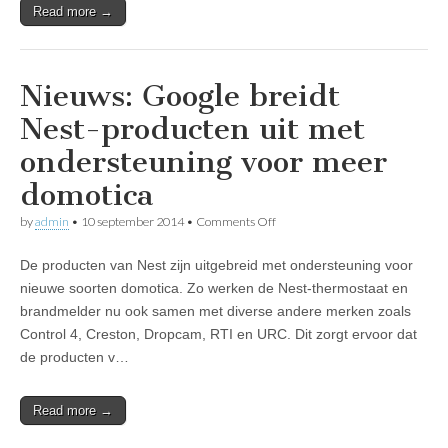
Read more →
Nieuws: Google breidt
Nest-producten uit met
ondersteuning voor meer
domotica
on
by
admin
•
10 september 2014
•
Comments Off
Nieuws:
Google
De producten van Nest zijn uitgebreid met ondersteuning voor
breidt
Nest-
nieuwe soorten domotica. Zo werken de Nest-thermostaat en
producten
brandmelder nu ook samen met diverse andere merken zoals
uit
met
Control 4, Creston, Dropcam, RTI en URC. Dit zorgt ervoor dat
ondersteuning
de producten v…
voor
meer
domotica
Read more →