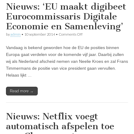
Nieuws: ‘EU maakt digibeet
Eurocommissaris Digitale
Economie en Samenleving’
on
by
admin
•
10 september 2014
•
Comments Off
Nieuws:
‘EU
Vandaag is bekend geworden hoe de EU de posities binnen
maakt
digibeet
Europa gaat verdelen voor de komende vijf jaar. Daarbij zullen
Eurocommissaris
wij als Nederland afscheid nemen van Neelie Kroes en zal Frans
Digitale
Economie
Timmermans de positie van vice president gaan vervullen.
en
Helaas lijkt …
Samenleving’
Read more →
Nieuws: Netflix voegt
automatisch afspelen toe