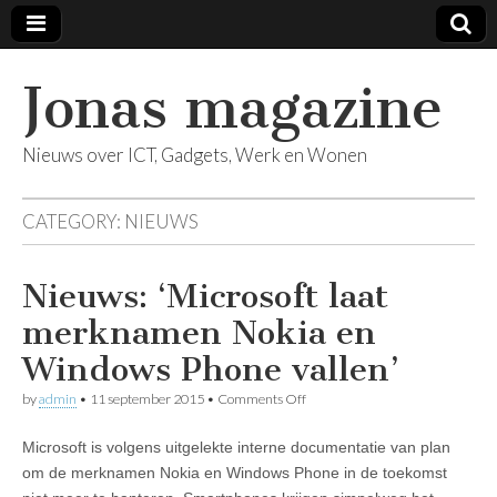
Jonas magazine
Nieuws over ICT, Gadgets, Werk en Wonen
CATEGORY:
NIEUWS
Nieuws: ‘Microsoft laat
merknamen Nokia en
Windows Phone vallen’
on
by
admin
•
11 september 2015
•
Comments Off
Nieuws:
‘Microsoft
Microsoft is volgens uitgelekte interne documentatie van plan
laat
merknamen
om de merknamen Nokia en Windows Phone in de toekomst
Nokia