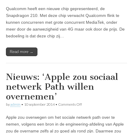
Qualcomm
Qualcomm heeft een nieuwe chip gepresenteerd, de
Snapdragon
210
Snapdragon 210. Met deze chip verwacht Qualcomm flink te
brengt
kunnen concurreren met grote concurrent MediaTek, onder
4G
naar
meer door de aanwezigheid van 4G maar ook door de prijs. De
goedkope
bedoeling is dat deze chip zij…
smartphones
Read more →
Nieuws: ‘Apple zou sociaal
netwerk Path willen
overnemen’
on
by
admin
•
10 september 2014
•
Comments Off
Nieuws:
‘Apple
Apple zou overwegen om het sociale netwerk path over te
zou
sociaal
nemen, volgens een bron in de engineering-afdeling van Apple
netwerk
zou de overname zelfs al zo goed als rond zijn. Daarmee zou
Path