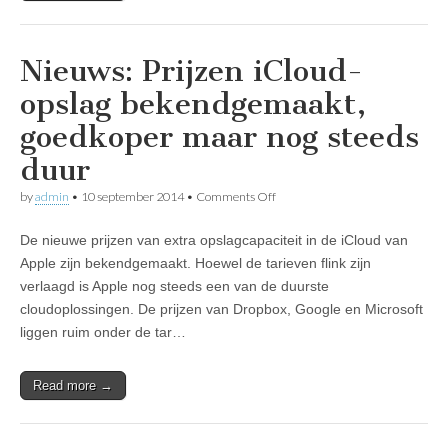
Nieuws: Prijzen iCloud-
opslag bekendgemaakt,
goedkoper maar nog steeds
duur
on
by
admin
•
10 september 2014
•
Comments Off
Nieuws:
Prijzen
De nieuwe prijzen van extra opslagcapaciteit in de iCloud van
iCloud-
opslag
Apple zijn bekendgemaakt. Hoewel de tarieven flink zijn
bekendgemaakt,
verlaagd is Apple nog steeds een van de duurste
goedkoper
maar
cloudoplossingen. De prijzen van Dropbox, Google en Microsoft
nog
liggen ruim onder de tar…
steeds
duur
Read more →