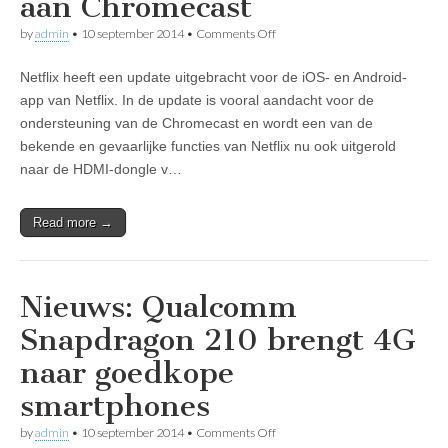
aan Chromecast
on
by
admin
•
10 september 2014
•
Comments Off
Nieuws:
Netflix
Netflix heeft een update uitgebracht voor de iOS- en Android-
voegt
automatisch
app van Netflix. In de update is vooral aandacht voor de
afspelen
ondersteuning van de Chromecast en wordt een van de
toe
aan
bekende en gevaarlijke functies van Netflix nu ook uitgerold
Chromecast
naar de HDMI-dongle v…
Read more →
Nieuws: Qualcomm
Snapdragon 210 brengt 4G
naar goedkope
smartphones
on
by
admin
•
10 september 2014
•
Comments Off
Nieuws: