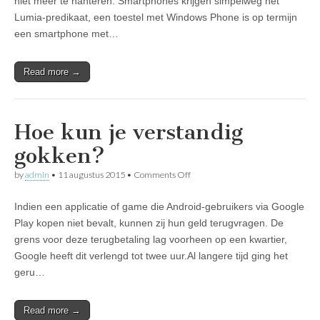
niet meer te hanteren. Smartphones krijgen simpelweg het
en
Windows
Lumia-predikaat, een toestel met Windows Phone is op termijn
Phone
een smartphone met…
vallen’
Read more →
Hoe kun je verstandig
gokken?
on
by
admin
•
11 augustus 2015
•
Comments Off
Hoe
kun
Indien een applicatie of game die Android-gebruikers via Google
je
verstandig
Play kopen niet bevalt, kunnen zij hun geld terugvragen. De
gokken?
grens voor deze terugbetaling lag voorheen op een kwartier,
Google heeft dit verlengd tot twee uur.Al langere tijd ging het
geru…
Read more →