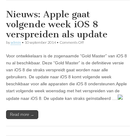
Nieuws: Apple gaat
volgende week iOS 8
verspreiden als update
on
by
admin
•
10 september 2014
•
Comments Off
Nieuws:
Apple
Voor ontwikkelaars is de zogenaamde “Gold Master” van iOS 8
gaat
volgende
nu al beschikbaar. Deze “Gold Master” is de definitieve versie
week
van iOS 8 die straks verspreidt gaat worden naar alle
iOS
8
gebruikers. De update naar iOS 8 komt volgende week
verspreiden
beschikbaar voor alle apparaten die iOS 8 ondersteunen.Apple
als
start volgende week woensdag met het verspreiden van de
update
update naar iOS 8. De update kan straks geïnstalleerd ….
Read more →