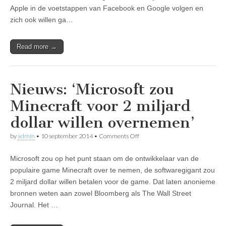
willen
Apple in de voetstappen van Facebook en Google volgen en
overnemen’
zich ook willen ga…
Read more →
Nieuws: ‘Microsoft zou
Minecraft voor 2 miljard
dollar willen overnemen’
on
by
admin
•
10 september 2014
•
Comments Off
Nieuws:
‘Microsoft
Microsoft zou op het punt staan om de ontwikkelaar van de
zou
Minecraft
populaire game Minecraft over te nemen, de softwaregigant zou
voor
2 miljard dollar willen betalen voor de game. Dat laten anonieme
2
miljard
bronnen weten aan zowel Bloomberg als The Wall Street
dollar
Journal. Het …
willen
overnemen’