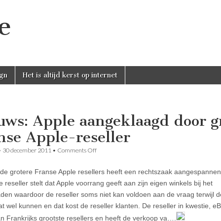
e
gn
Het is altijd kerst op internet
uws: Apple aangeklaagd door g
nse Apple-reseller
on
•
30 december 2011
•
Comments Off
Nieuws:
Apple
de grotere Franse Apple resellers heeft een rechtszaak aangespannen
aangeklaagd
door
 reseller stelt dat Apple voorrang geeft aan zijn eigen winkels bij het
grote
den waardoor de reseller soms niet kan voldoen aan de vraag terwijl d
Franse
Apple-
t wel kunnen en dat kost de reseller klanten. De reseller in kwestie, eB
reseller
an Frankrijks grootste resellers en heeft de verkoop va….