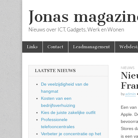
Jonas magazin
Nieuws over ICT, Gadgets, Werk en Wonen
Skip
Main
Links
Contact
Leadmanagement
Webdesi
to
menu
content
NIEUWS
LAATSTE NIEUWS
Nie
Fra
De veelzijdigheid van de
hangmat
by
admin
Kosten van een
bedrijfsverhuizing
Een van 
Kies de juiste zakelijke outfit
Apple. De
Professionele
bevoorra
telefooncentrales
Stores da
Verbeter je concentratie op het
is een v