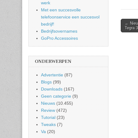
werk
Met een succesvolle
telefoonservice een succesvol
Post
← Nieuw
bedrijf!
Tegra 
naviga
Bedrijfsovernames
GoPro Accessoires
ONDERWERPEN
Advertentie
(87)
Blogs
(99)
Downloads
(167)
Geen categorie
(9)
Nieuws
(10.455)
Review
(472)
Tutorial
(23)
Tweaks
(7)
Va
(20)