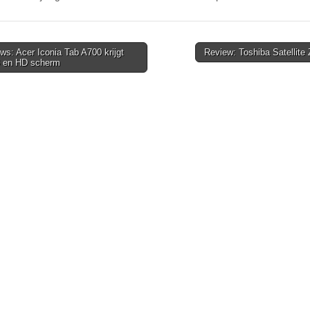
s: Acer Iconia Tab A700 krijgt
Review: Toshiba Satellit
3 en HD scherm
tion