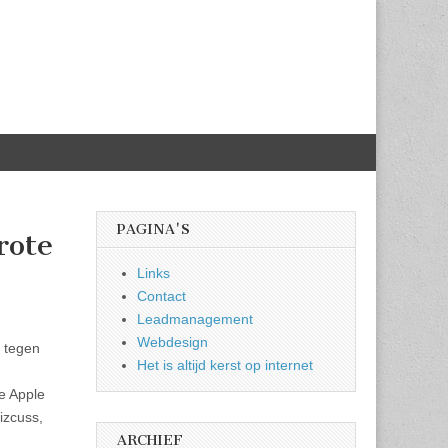
PAGINA'S
rote
Links
Contact
Leadmanagement
Webdesign
 tegen
Het is altijd kerst op internet
e Apple
izcuss,
ARCHIEF